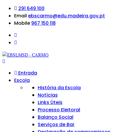
291 649 100
Email
ebscarmo@edu.madeira.gov.pt
Mobile
967 150 118
Entrada
Escola
História da Escola
Notícias
Links Úteis
Processo Eleitoral
Balanço Social
Serviços de Bar
Declaração de compromissos