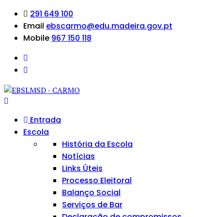
291 649 100
Email
ebscarmo@edu.madeira.gov.pt
Mobile
967 150 118
Entrada
Escola
História da Escola
Notícias
Links Úteis
Processo Eleitoral
Balanço Social
Serviços de Bar
Declaração de compromissos