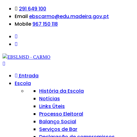
291 649 100
Email
ebscarmo@edu.madeira.gov.pt
Mobile
967 150 118
Entrada
Escola
História da Escola
Notícias
Links Úteis
Processo Eleitoral
Balanço Social
Serviços de Bar
Declaração de compromissos