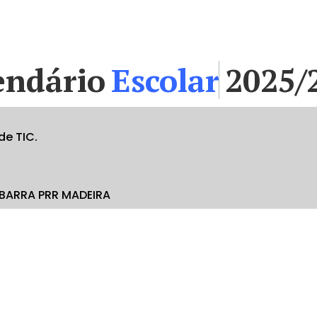
endário
Escolar
2025/
de TIC.