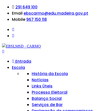
291 649 100
Email
ebscarmo@edu.madeira.gov.pt
Mobile
967 150 118
Entrada
Escola
História da Escola
Notícias
Links Úteis
Processo Eleitoral
Balanço Social
Serviços de Bar
Declaração de compromissos