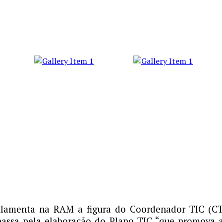
lamenta na RAM a figura do Coordenador TIC (CTI
assa pela elaboração do Plano TIC “que promova a 