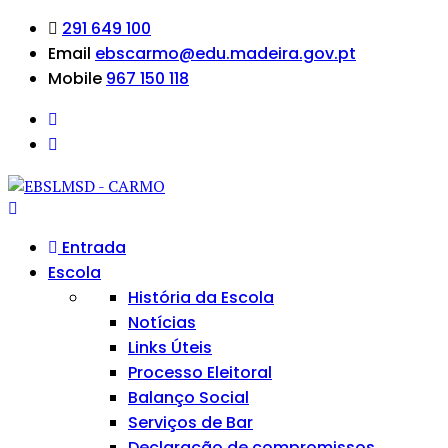
291 649 100
Email
ebscarmo@edu.madeira.gov.pt
Mobile
967 150 118
Entrada
Escola
História da Escola
Notícias
Links Úteis
Processo Eleitoral
Balanço Social
Serviços de Bar
Declaração de compromissos