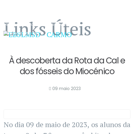
291 649 100
Email
Links Úteis
ebscarmo@edu.madeira.gov.pt
Mobile
967 150 118
À descoberta da Rota da Cal e
dos fósseis do Miocénico
09 maio 2023
No dia 09 de maio de 2023, os alunos da