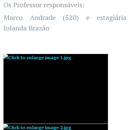
Os Professor responsáveis:
Marco Andrade (520) e estagiária
Iolanda Brazão