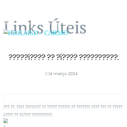
291 649 100
Email
Links Úteis
ebscarmo@edu.madeira.gov.pt
Mobile
967 150 118
?????í???? ?? ?í???? ??????????.
14 março 2024
??? ??. ??í? ????í??? ?? ????? ?????? ?? ??????? ???? ??? ?? ?????
í???? ?? ?í???? ??????????.