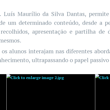
. Luís Maurílio da Silva Dantas, permite
 de um determinado conteúdo, desde a p
recolhidos, apresentação e partilha de
 mesmos.
 os alunos interajam nas diferentes abor
hecimento, ultrapassando o papel passivo d