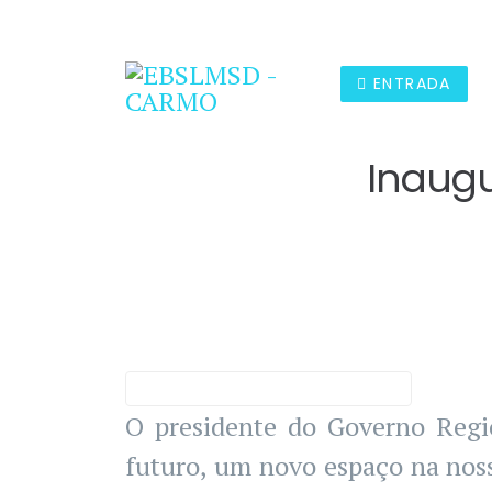
291 649 100
Email
ebscarmo@edu.madeira.gov
ENTRADA
Inaugu
O presidente do Governo Regio
futuro, um novo espaço na nos