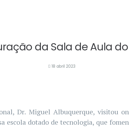
.pt
Mobile
967 150 118
ESCOLA
ALUNOS
DOCUMENTOS
PROCED
ração da Sala de Aula do
18 abril 2023
nal, Dr. Miguel Albuquerque, visitou ont
sa escola dotado de tecnologia, que fome