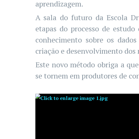
aprendizagem.
A sala do futuro da Escola Dr
etapas do processo de estudo
conhecimento sobre os dados 
criação e desenvolvimento dos
Este novo método obriga a que
se tornem em produtores de con